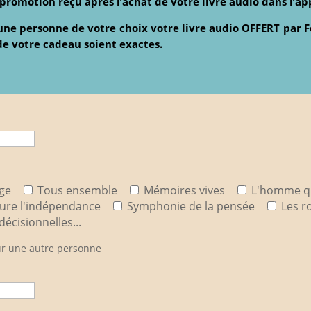
romotion reçu après l’achat de votre livre audio dans l’ap
à une personne de votre choix votre livre audio OFFERT par 
de votre cadeau soient exactes.
ge
Tous ensemble
Mémoires vives
L'homme qu
ssure l'indépendance
Symphonie de la pensée
Les r
écisionnelles...
pour une autre personne