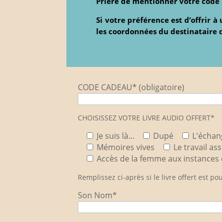
Prière de mentionner votre code p
Si votre préférence est d’offrir 
les coordonnées du destinataire 
CODE CADEAU* (obligatoire)
CHOISISSEZ VOTRE LIVRE AUDIO OFFERT*
Je suis là...
Dupé
L'échan
Mémoires vives
Le travail a
Accès de la femme aux instances d
Remplissez ci-après si le livre offert est 
Son Nom*