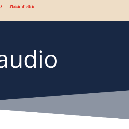
O
Plaisir d’offrir
 audio