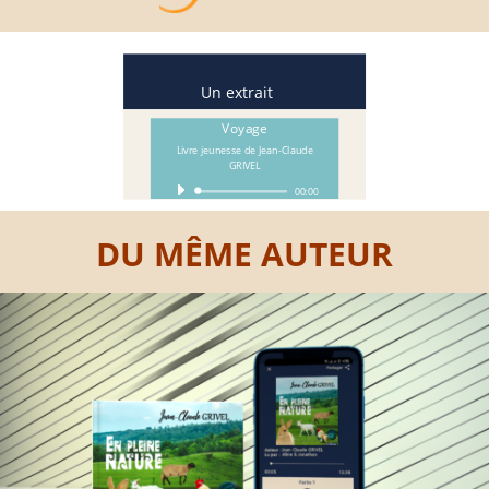
Un extrait
Voyage
Livre jeunesse de Jean-Claude
GRIVEL
Lecteur
00:00
audio
DU MÊME AUTEUR