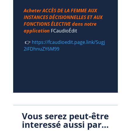
Acheter ACCÈS DE LA FEMME AUX
INSTANCES DÉCISIONNELLES ET AUX
FONCTIONS ÉLECTIVE dans notre
application
FCaudioÉdit
👉
https://fcaudioedit.page.link/Sugj
2iFDhnuZY6M99
Vous serez peut-être
interessé aussi par…